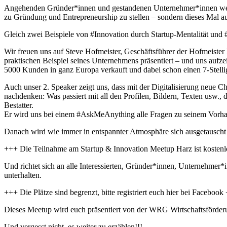
Angehenden Gründer*innen und gestandenen Unternehmer*innen werden
zu Gründung und Entrepreneurship zu stellen – sondern dieses Mal au
Gleich zwei Beispiele von #Innovation durch Startup-Mentalität und
Wir freuen uns auf Steve Hofmeister, Geschäftsführer der Hofmeist
praktischen Beispiel seines Unternehmens präsentiert – und uns aufz
5000 Kunden in ganz Europa verkauft und dabei schon einen 7-Stelli
Auch unser 2. Speaker zeigt uns, dass mit der Digitalisierung neue C
nachdenken: Was passiert mit all den Profilen, Bildern, Texten usw.
Bestatter.
Er wird uns bei einem #AskMeAnything alle Fragen zu seinem Vorhab
Danach wird wie immer in entspannter Atmosphäre sich ausgetauscht
+++ Die Teilnahme am Startup & Innovation Meetup Harz ist kosten
Und richtet sich an alle Interessierten, Gründer*innen, Unternehmer
unterhalten.
+++ Die Plätze sind begrenzt, bitte registriert euch hier bei Facebook
Dieses Meetup wird euch präsentiert von der WRG Wirtschaftsförd
Und vergesst nicht, es weiter zu erzählen!!!