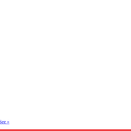
 See
»