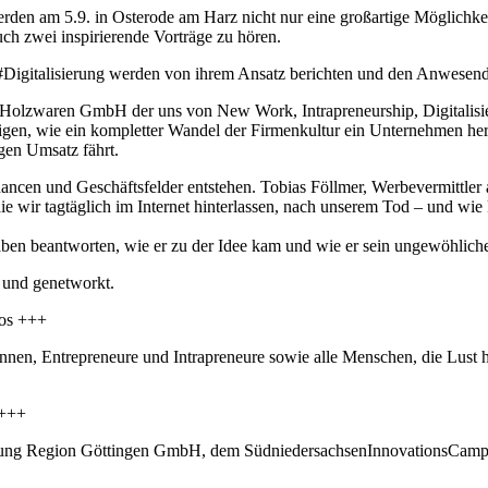
 am 5.9. in Osterode am Harz nicht nur eine großartige Möglichkeit
ch zwei inspirierende Vorträge zu hören.
 #Digitalisierung werden von ihrem Ansatz berichten und den Anwesen
er Holzwaren GmbH der uns von New Work, Intrapreneurship, Digitalis
eigen, wie ein kompletter Wandel der Firmenkultur ein Unternehmen her
gen Umsatz fährt.
hancen und Geschäftsfelder entstehen. Tobias Föllmer, Werbevermittler
, die wir tagtäglich im Internet hinterlassen, nach unserem Tod – und
en beantworten, wie er zu der Idee kam und wie er sein ungewöhliche
 und genetworkt.
los +++
*innen, Entrepreneure und Intrapreneure sowie alle Menschen, die Lust
 +++
erung Region Göttingen GmbH, dem SüdniedersachsenInnovationsCamp